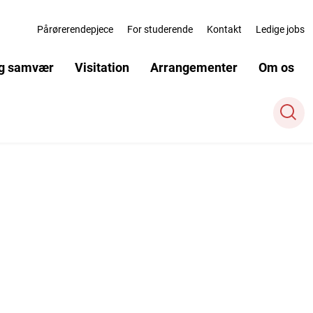
Pårørerendepjece
For studerende
Kontakt
Ledige jobs
og samvær
Visitation
Arrangementer
Om os